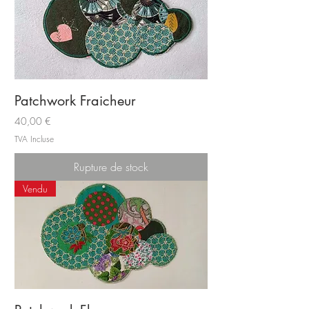
Patchwork Fraicheur
Prix
40,00 €
TVA Incluse
Rupture de stock
Vendu