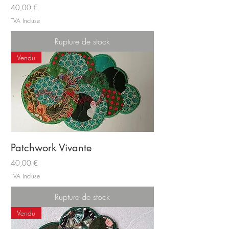
Prix
40,00 €
TVA Incluse
Rupture de stock
Vendu
Patchwork Vivante
Prix
40,00 €
TVA Incluse
Rupture de stock
Vendu