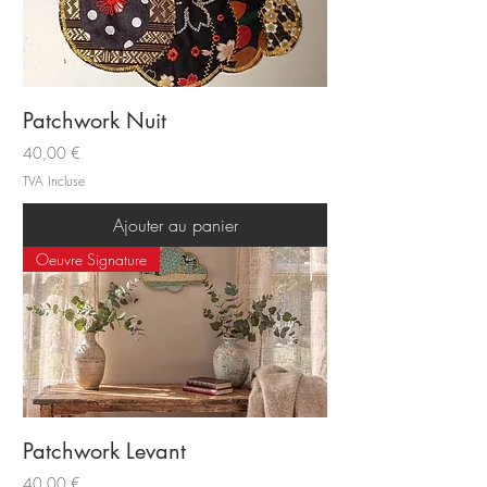
Patchwork Nuit
Prix
40,00 €
TVA Incluse
Ajouter au panier
Oeuvre Signature
Patchwork Levant
Prix
40,00 €