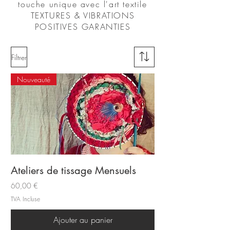
touche unique avec l'art textile
TEXTURES & VIBRATIONS
POSITIVES GARANTIES
Filtrer
Nouveauté
Ateliers de tissage Mensuels
Prix
60,00 €
TVA Incluse
Ajouter au panier