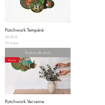
Patchwork Tempéré
Prix
40,00 €
TVA Incluse
Rupture de stock
Vendu
Patchwork Verveine