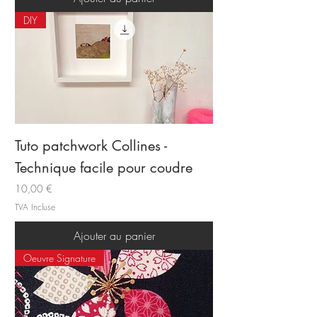
DIY
Tuto patchwork Collines -
Technique facile pour coudre
Prix
10,00 €
TVA Incluse
Ajouter au panier
Oeuvre Signature