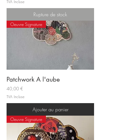
TVA Incluse
Rupture de stock
Oeuvre Signature
Patchwork A l'aube
Prix
40,00 €
TVA Incluse
Ajouter au panier
Oeuvre Signature