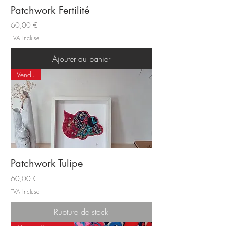
Patchwork Fertilité
Prix
60,00 €
TVA Incluse
Ajouter au panier
Vendu
Patchwork Tulipe
Prix
60,00 €
TVA Incluse
Rupture de stock