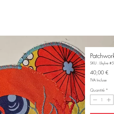
Patchwor
SKU : Lfsylve #
Pri
40,00 €
TVA Incluse
Quantité
*