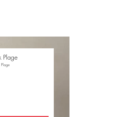
k Plage
5 Plage
x