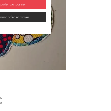
jouter au panier
mander et payer
m.
ne