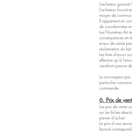
L’acheteur garantit
L’acheteur fournit e
moyen de communicat
Il appartient en co
de coordonnées en 
Les Filomènes Art te
conséquences en ter
erreur de saisie par
réclamation du fait
Les frais d’envoi s
effective qu’à l’en
vaudront preuve de
Le non-respect par 
particulier concer
commande.
6. Prix de ven
Les prix de vente s
sur les fiches descr
panier d’achat.
Le prix d’une œuvre
facturé correspond 