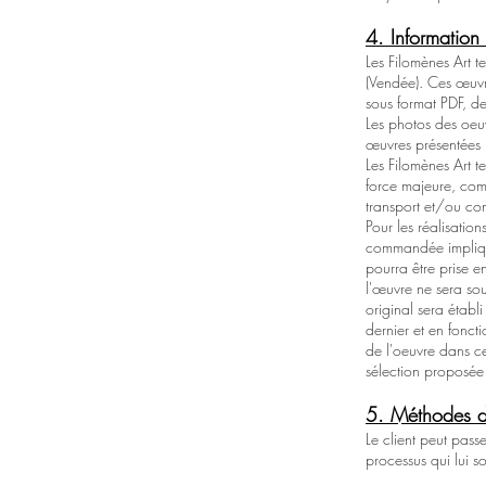
4. Information
Les Filomènes Art t
(Vendée). Ces œuvre
sous format PDF, des
Les photos des oeuv
œuvres présentées n
Les Filomènes Art t
force majeure, com
transport et/ou co
Pour les réalisati
commandée implique
pourra être prise 
l'œuvre ne sera sou
original sera établ
dernier et en foncti
de l'oeuvre dans ce
sélection proposée 
5. Méthodes d
Le client peut passe
processus qui lui s