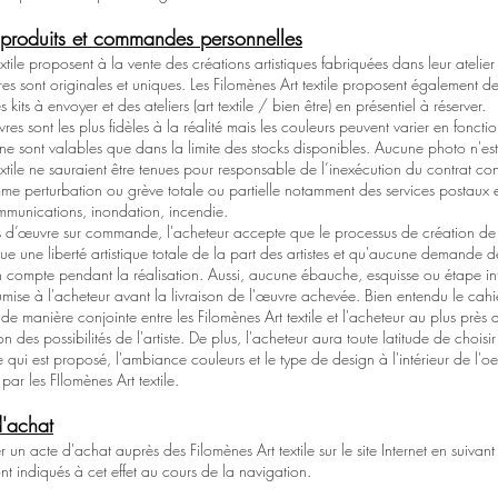
 produits et commandes personnelles
extile proposent à la vente des créations artistiques fabriquées dans leur ateli
s sont originales et uniques. Les Filomènes Art textile proposent également des 
 kits à envoyer et des ateliers (art textile / bien être) en présentiel à réserver.
res sont les plus fidèles à la réalité mais les couleurs peuvent varier en foncti
e sont valables que dans la limite des stocks disponibles. Aucune photo n'est
extile ne sauraient être tenues pour responsable de l’inexécution du contrat c
me perturbation ou grève totale ou partielle notamment des services postaux
mmunications, inondation, incendie.
ons d’œuvre sur commande, l'acheteur accepte que le processus de création de
 une liberté artistique totale de la part des artistes et qu'aucune demande d
en compte pendant la réalisation. Aussi, aucune ébauche, esquisse ou étape in
mise à l'acheteur avant la livraison de l'œuvre achevée. Bien entendu le cah
i de manière conjointe entre les Filomènes Art textile et l'acheteur au plus près
on des possibilités de l'artiste. De plus, l'acheteur aura toute latitude de chois
 qui est proposé, l'ambiance couleurs et le type de design à l'intérieur de l'o
par les FIlomènes Art textile.
'achat
r un acte d'achat auprès des Filomènes Art textile sur le site Internet en suivant 
ont indiqués à cet effet au cours de la navigation.