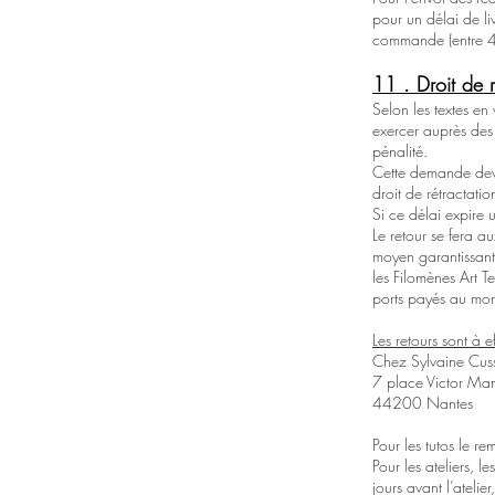
pour un délai de li
commande (entre 4
11 . Droit de 
Selon les textes en
exercer auprès des F
pénalité.
Cette demande devr
droit de rétractatio
Si ce délai expire 
Le retour se fera a
moyen garantissant 
les Filomènes Art T
ports payés au mome
Les retours sont à e
Chez Sylvaine Cu
7 place Victor Ma
44200 Nantes
Pour les tutos le 
Pour les ateliers, 
jours avant l’ateli