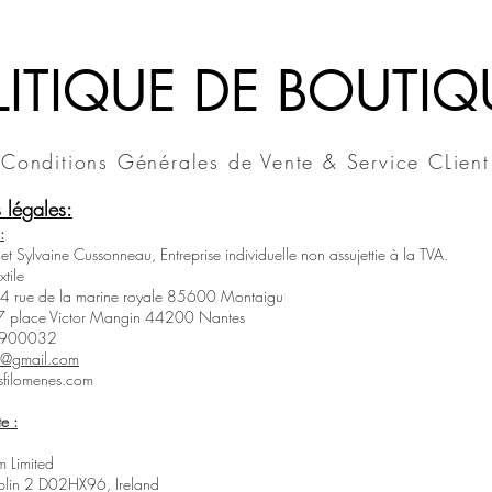
LITIQUE DE BOUTIQ
Conditions Générales de Vente & Service CLient
 légales:
:
 et Sylvaine Cussonneau, Entreprise individuelle non assujettie à la TVA.
xtile
 54 rue de la marine royale 85600 Montaigu
 7 place Victor Mangin 44200 Nantes
64900032
es@gmail.com
filomenes.com
e :
m Limited
blin 2 D02HX96, Ireland