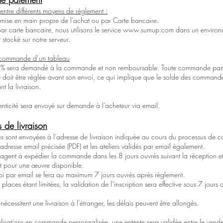
 entre différents moyens de règlement :
mise en main propre de l’achat ou par Carte bancaire.
ar carte bancaire, nous utilisons le service
www.sumup.com
dans un environn
stocké sur notre serveur.
 commande d’un tableau
% sera demandé à la commande et non remboursable. Toute commande pas
le doit être réglée avant son envoi, ce qui implique que le solde des command
t la livraison.
henticité sera envoyé sur demande à l’acheteur via email.
 de livraison
s sont envoyées à l’adresse de livraison indiquée au cours du processus de 
’adresse email précisée (PDF) et les ateliers validés par email également.
gagent à expédier la commande dans les 8 jours ouvrés suivant la réception e
 pour une œuvre disponible.
nvoi par email se fera au maximum 7 jours ouvrés après règlement.
es places étant limitées, la validation de l’inscription sera effective sous 7 jours
nécessitent une livraison à l’étranger, les délais peuvent être allongés.
alisations en commande personnalisée, une entente sera validée entre le vende