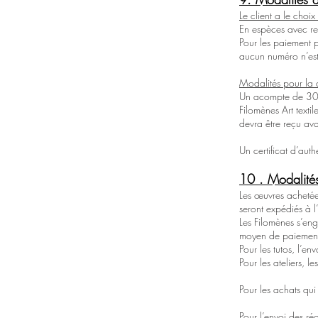
Le client a le choix
En espèces avec re
Pour les paiement p
aucun numéro n’est 
Modalités pour la
Un acompte de 30
Filomènes Art texti
devra être reçu avan
Un certificat d’aut
10 . Modalités
Les œuvres achetée
seront expédiés à l
Les Filomènes s’en
moyen de paiement
Pour les tutos, l’e
Pour les ateliers, l
Pour les achats qui 
Pour l’envoi des ré