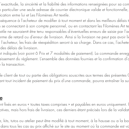
 l'exactitude, la sincérité et la fiabilité des informations renseignées pour sa 
n particulier une seule adresse de courrier électronique valide et fonctionnelle,
ion entre lui et Les Filomènes Art textile.
nséquence à l’acheteur de modifier à tout moment et dans les meilleurs délais
se connectant à son compte personnel, ou en contactant les Filomènes Art tex
xtile ne sauraientt être tenu responsables d’éventuelles erreurs de saisie par l’a
me de retard ou d’erreur de livraison. Ainsi si la livraison ne peut pas avoir 
 l’acheteur, les frais de réexpédition seront à sa charge. Dans ce cas, l’acheteu
 des délais de livraison.
ont indiqués (voir point 6 Prix et 7 modalités de paiement). La commande enreg
caissement du règlement. L’ensemble des données fournies et la confirmation d'
 la transaction.
le client de tout ou partie des obligations souscrites aux termes des présentes
nant tout incident de paiement du prix d'une commande, pourra entraîner la su
te
ont fixés en euros « toutes taxes comprises » et payables en euros uniquement. 
iptives, mais hors frais de livraison, ces derniers étant précisés lors de la valid
, kits, tutos ou atelier peut être modifié à tout moment, à la hausse ou a la bai
dans tous les cas au prix affiché sur le site au moment où la commande est v