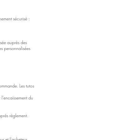
ement sécurisé :
sée auprès des
es personnalisées
commande. Les tutos
t l’encaissement du
 après règlement.
ur et l’acheteur