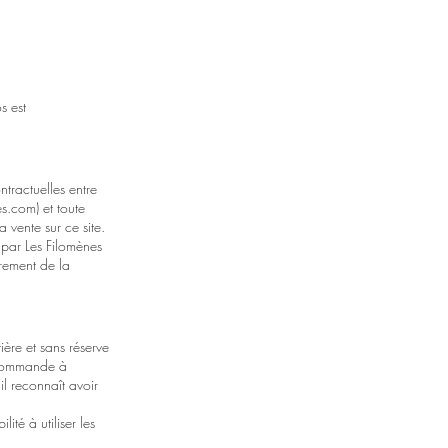
s est
ntractuelles entre
es.com
) et toute
 vente sur ce site.
 par Les Filomènes
trement de la
ère et sans réserve
e commande à
l reconnaît avoir
té à utiliser les