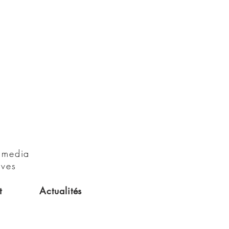
x media
ives
t
Actualités