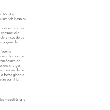
er à Montaigu
tutoriels livrables
on des écrans. Les
 contractuelle.
onclu en cas de de
 et moyens de
 l'œuvre
e modification ne
termédiaire de
ier des charges
 des besoins de ce
ir la forme globale
euvre parmi la
les modalités et le