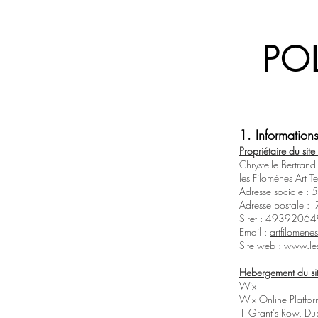
PO
1. Informations
Propriétaire du site 
Chrystelle Bertrand
les Filomènes Art Te
Adresse sociale :
Adresse postale :
Siret : 493920
Email :
artfilomen
Site web :
www.les
Hebergement du sit
Wix
Wix Online Platfor
1 Grant’s Row, Du