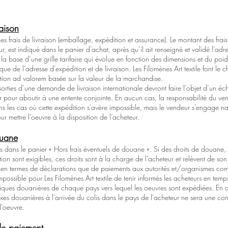
raison
es frais de livraison (emballage, expédition et assurance). Le montant des frais
r, est indiqué dans le panier d’achat, après qu’il ait renseigné et validé l’adre
r la base d’une grille tarifaire qui évolue en fonction des dimensions et du poi
e de l’adresse d’expédition et de livraison. Les Filomènes Art textile font le
ption ad valorem basée sur la valeur de la marchandise.
rties d’une demande de livraison internationale devront faire l’objet d’un éc
r pour aboutir à une entente conjointe. En aucun cas, la responsabilité du ve
s les cas où cette expédition s’avère impossible, mais le vendeur s’engage na
r mettre l’oeuvre à la disposition de l’acheteur.
ouane
hés dans le panier « Hors frais éventuels de douane ». Si des droits de douane,
ion sont exigibles, ces droits sont à la charge de l’acheteur et relèvent de son
t en termes de déclarations que de paiements aux autorités et/organismes comp
ossible pour Les Filomènes Art textile de tenir informés les acheteurs en temp
itiques douanières de chaque pays vers lequel les oeuvres sont expédiées. En 
es douanières à l'arrivée du colis dans le pays de l'acheteur ne sera une con
'oeuvre.
de paiement