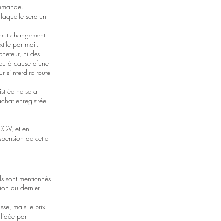
commande.
 laquelle sera un
 tout changement
tile par mail.
cheteur, ni des
lieu à cause d’une
r s’interdira toute
istrée ne sera
achat enregistrée
 CGV, et en
spension de cette
Ils sont mentionnés
ation du dernier
sse, mais le prix
alidée par