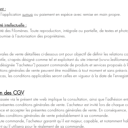
nt :
 l’application
sumup
ou paiement en espèce avec remise en main propre.
 intellectuelle :
iété des Filomènes. Toute reproduction, intégrale ou partielle, de textes et photo
umise à l’autorisation des propriétaires.
ales de vente détaillées ci-dessous ont pour objectif de définir les relations co
xtile, ci-après désigné comme tel et exploitant du site internet (
www.lesfilomen
désignée "l’acheteur") passant commande de produits et services proposés à la
tions générales de vente peuvent être modifiées à tout moment et sans préavis
e cas, les conditions applicables seront celles en vigueur à la date de l’enregis
on des CGV
ée via le présent site web implique la consultation, ainsi que l’adhésion enti
 présentes conditions générales de vente. L’acheteur est invité lors de chaqu
ce et accepter les présentes conditions générales de vente. En conséquence, i
des conditions générales de vente préalablement à sa commande.
te commande, l’acheteur garantit qu'il est majeur, capable, et notamment habili
 qu'il utilisera pour le règlement de sa commande.