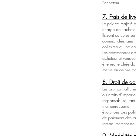
l’acheteur.
7. Frais de liv
Le prix est majoré d
charge de l’acheteu
Ils sont calculés su
commandée, ainsi qu
colissimo et une o
Les commandes asso
acheteur et vendeu
être recherchée dan
mettre en œuvre pou
8. Droit de d
Les prix sont affic
ou droits d’importat
responsabilité, tan
malheureusement imp
évolutions des pol
de paiement des tax
remboursement de l
9. Modalités 