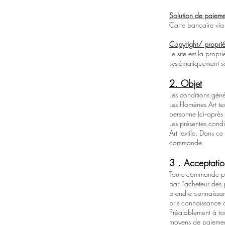
Solution de paieme
Carte bancaire via
Copyright/ propriété
Le site est la propr
systématiquement so
2. Objet
Les conditions génér
Les filomènes Art te
personne (ci‐après 
Les présentes condi
Art textile. Dans c
commande.
3 . Acceptati
Toute commande pass
par l’acheteur des
prendre connaissan
pris connaissance 
Préalablement à tou
moyens de paiement