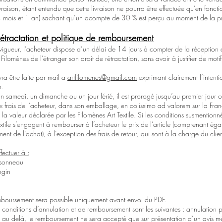
vraison, étant entendu que cette livraison ne pourra être effectuée qu’en fonct
 mois et 1 an) sachant qu’un acompte de 30 % est perçu au moment de la 
rétractation et politique de remboursement
 vigueur, l’acheteur dispose d’un délai de 14 jours à compter de la réception
ilomènes de l’étranger son droit de rétractation, sans avoir à justifier de motif 
a être faite par mail a
artfilomenes@gmail.com
exprimant clairement l’intent
n.
un samedi, un dimanche ou un jour férié, il est prorogé jusqu’au premier jour o
ux frais de l’acheteur, dans son emballage, en colissimo ad valorem sur la Fran
la valeur déclarée par les Filomènes Art Textile. Si les conditions susmentionn
extile s’engagent à rembourser à l’acheteur le prix de l’article (comprenant éga
nt de l’achat), à l’exception des frais de retour, qui sont à la charge du clien
ffectuer à :
ssonneau
ngin
remboursement sera possible uniquement avant envoi du PDF.
les conditions d’annulation et de remboursement sont les suivantes : annulation 
er, au delà, le remboursement ne sera accepté que sur présentation d’un avis 