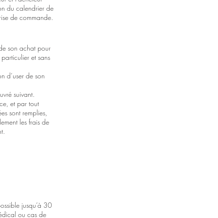
ion du calendrier de
prise de commande.
 de son achat pour
particulier et sans
ion d’user de son
uvré suivant.
ce, et par tout
ées sont remplies,
lement les frais de
t.
possible jusqu’à 30
médical ou cas de